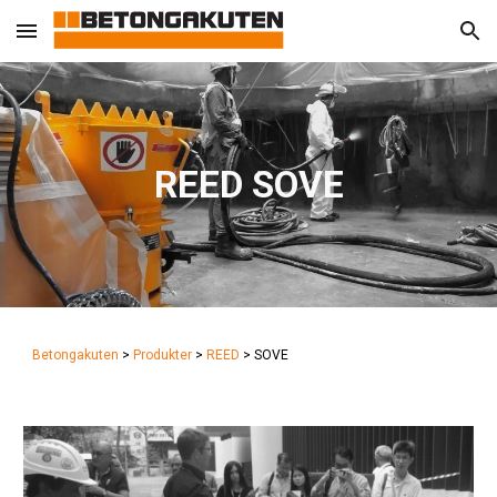
Skip to main content
Skip to navigation
REED SOVE
Betongakuten
>
Produkter
>
REED
> SOVE