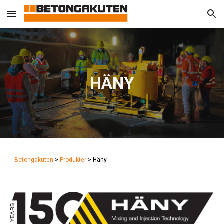
Skip to main content
Skip to navigation
HÄNY
Betongakuten
>
Produkter
>
Häny