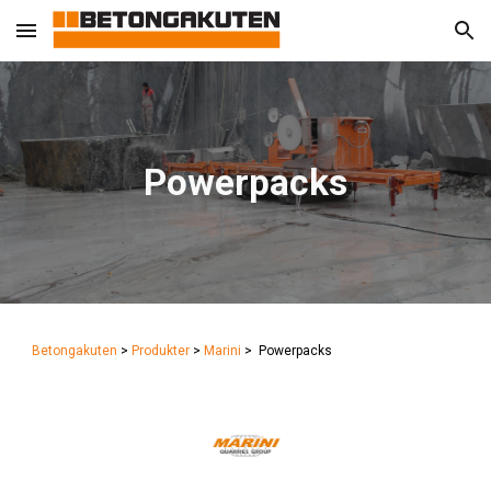
Skip to main content
Skip to navigation
Powerpacks
Betongakuten
>
Produkter
>
Marini
>
Powerpacks