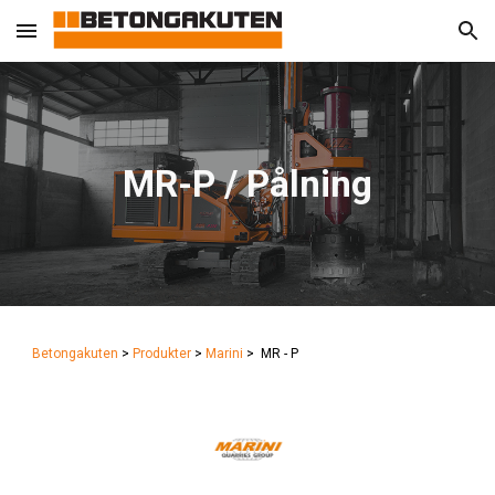
Skip to main content
Skip to navigation
MR-P / Pålning
Betongakuten
>
Produkter
>
Marini
>
MR - P