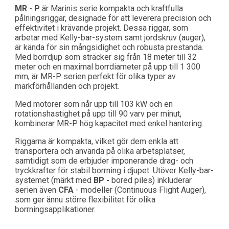
MR - P
är Marinis serie kompakta och kraftfulla
pålningsriggar, designade för att leverera precision och
effektivitet i krävande projekt. Dessa riggar, som
arbetar med Kelly-bar-system samt jordskruv (auger),
är kända för sin mångsidighet och robusta prestanda.
Med borrdjup som sträcker sig från 18 meter till 32
meter och en maximal borrdiameter på upp till 1 300
mm, är MR-P serien perfekt för olika typer av
markförhållanden och projekt.
Med motorer som når upp till 103 kW och en
rotationshastighet på upp till 90 varv per minut,
kombinerar MR-P hög kapacitet med enkel hantering.
Riggarna är kompakta, vilket gör dem enkla att
transportera och använda på olika arbetsplatser,
samtidigt som de erbjuder imponerande drag- och
tryckkrafter för stabil borrning i djupet. Utöver Kelly-bar-
systemet (märkt med
BP -
bored piles
) inkluderar
serien även
CFA
- modeller (Continuous Flight Auger),
som ger ännu större flexibilitet för olika
borrningsapplikationer.